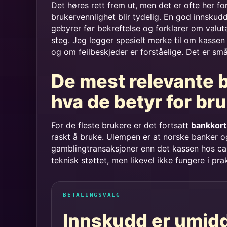
Det høres rett frem ut, men det er ofte her f
brukervennlighet blir tydelig. En god innskudd
gebyrer før bekreftelse og forklarer om valutae
steg. Jeg legger spesielt merke til om kassen
og om feilbeskjeder er forståelige. Det er sm
De mest relevante 
hva de betyr for br
For de fleste brukere er det fortsatt
bankkort
raskt å bruke. Ulempen er at norske banker o
gamblingtransaksjoner enn det kassen hos cas
teknisk støttet, men likevel ikke fungere i prak
BETALINGSVALG
Innskudd er umidd