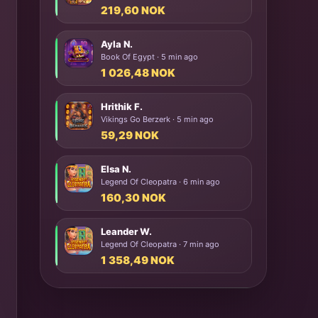
219,60 NOK
Ayla N.
Book Of Egypt · 5 min ago
1 026,48 NOK
Hrithik F.
Vikings Go Berzerk · 6 min ago
59,29 NOK
Elsa N.
Legend Of Cleopatra · 6 min ago
160,30 NOK
Leander W.
Legend Of Cleopatra · 7 min ago
1 358,49 NOK