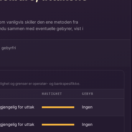
som vanligvis skiller den ene metoden fra
indu sammen med eventuelle gebyrer, vist i
 gebyrfri
elighet og grenser er operatør- og bankspesifikke.
HASTIGHET
GEBYR
lgjengelig for uttak
Ingen
lgjengelig for uttak
Ingen