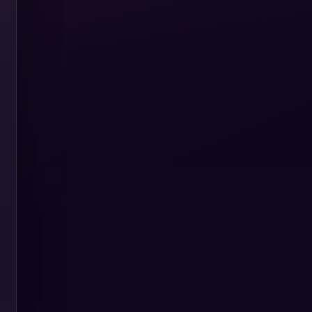
STØTTE
Innskudd
—
Innskudd
—