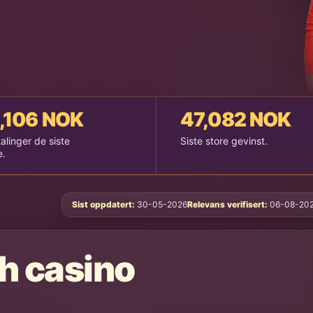
,106 NOK
47,082 NOK
alinger de siste
Siste store gevinst.
e.
Sist oppdatert:
30-05-2026
Relevans verifisert:
06-08-20
h casino